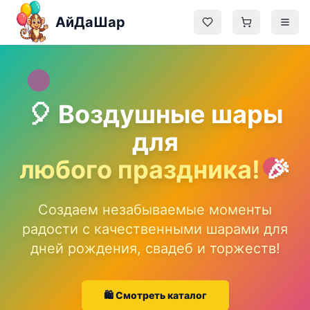
Перейти к содержимому
АйДаШар
Главная
🎈 Воздушные шары
Каталог
для
любого праздника!
🎉
Блог
О нас
Создаем незабываемые моменты
радости с качественными шарами для
Контакты
дней рождения, свадеб и торжеств!
Админ
🛍️ Смотреть каталог