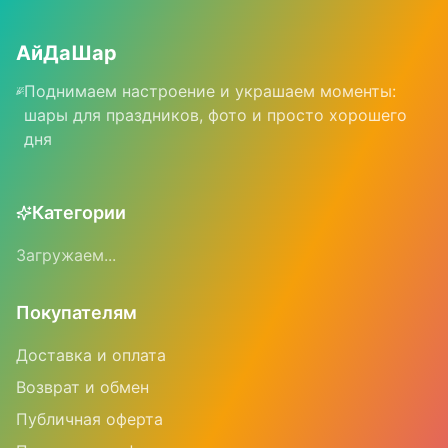
АйДаШар
Поднимаем настроение и украшаем моменты:
шары для праздников, фото и просто хорошего
дня
Категории
Загружаем...
Покупателям
Доставка и оплата
Возврат и обмен
Публичная оферта