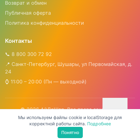
Возврат и обмен
Публичная оферта
Политика конфиденциальности
Контакты
📞 8 800 300 72 92
📍 Санкт-Петербург, Шушары, ул Первомайская, д.
24
⌚ 11:00 – 20:00 (Пн — выходной)
©
2026
АйДаШар. Все права защищены
Мы используем файлы cookie и localStorage для
ИП Чусова Наталья Викторовна | ИНН 421707926419 |
корректной работы сайта.
Подробнее
ОГРНИП 320420500083679
Понятно