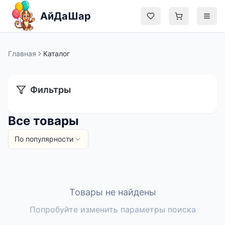
Перейти к содержимому
АйДаШар
Главная
Каталог
Главная
Фильтры
Каталог
Все товары
Блог
По популярности
О нас
Контакты
Товары не найдены
Админ
Попробуйте изменить параметры поиска