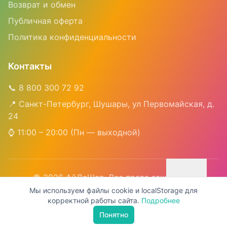
Возврат и обмен
Публичная оферта
Политика конфиденциальности
Контакты
📞 8 800 300 72 92
📍 Санкт-Петербург, Шушары, ул Первомайская, д.
24
⌚ 11:00 – 20:00 (Пн — выходной)
©
2026
АйДаШар. Все права защищены
Мы используем файлы cookie и localStorage для
ИП Чусова Наталья Викторовна | ИНН 421707926419 |
корректной работы сайта.
Подробнее
ОГРНИП 320420500083679
Понятно