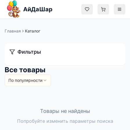
Перейти к содержимому
АйДаШар
Главная
Каталог
Главная
Фильтры
Каталог
Все товары
Блог
По популярности
О нас
Контакты
Товары не найдены
Админ
Попробуйте изменить параметры поиска