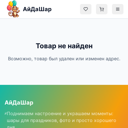
Перейти к содержимому
АйДаШар
Главная
Товар не найден
Каталог
Возможно, товар был удален или изменен адрес.
Блог
О нас
Контакты
АйДаШар
Поднимаем настроение и украшаем моменты:
Админ
шары для праздников, фото и просто хорошего
дня