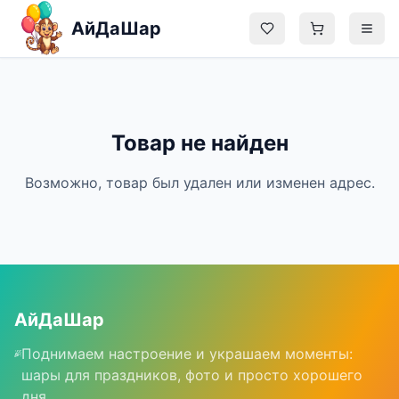
Перейти к содержимому
АйДаШар
Главная
Товар не найден
Каталог
Возможно, товар был удален или изменен адрес.
Блог
О нас
Контакты
АйДаШар
Поднимаем настроение и украшаем моменты:
Админ
шары для праздников, фото и просто хорошего
дня