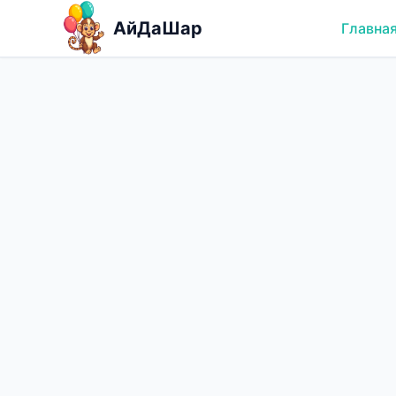
Перейти к содержимому
АйДаШар
Главна