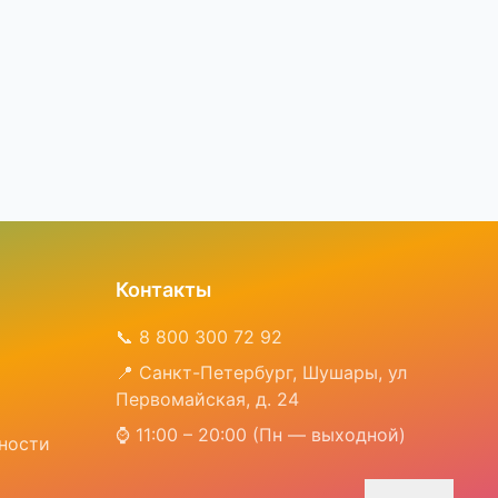
Контакты
📞 8 800 300 72 92
📍 Санкт-Петербург, Шушары, ул
Первомайская, д. 24
⌚ 11:00 – 20:00 (Пн — выходной)
ности