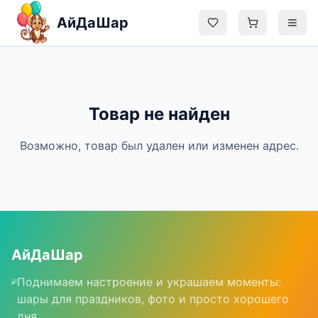
Перейти к содержимому
АйДаШар
Главная
Товар не найден
Каталог
Возможно, товар был удален или изменен адрес.
Блог
О нас
Контакты
АйДаШар
Поднимаем настроение и украшаем моменты:
Админ
шары для праздников, фото и просто хорошего
дня